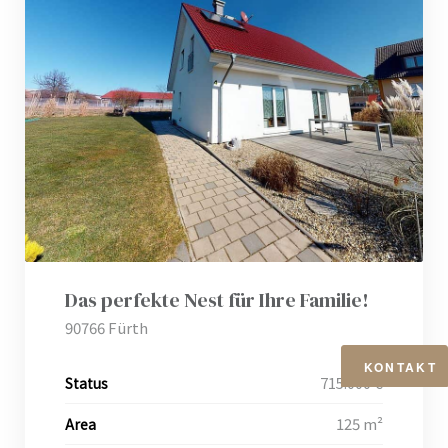
Das perfekte Nest für Ihre Familie!
90766 Fürth
KONTAKT
h
715.000 €
Status
125 m²
Area