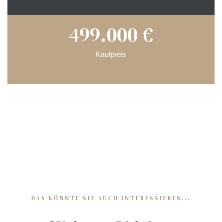
499.000 €
gen
heim
Kaufpreis
berg
abach
bschaft
bschaft
DAS KÖNNTE SIE AUCH INTERESSIEREN...
bschaft