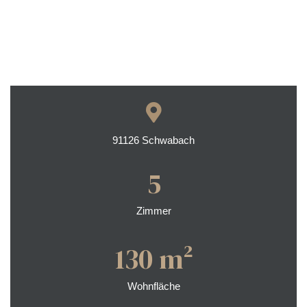
kauf
langen
91126 Schwabach
5
rth
Zimmer
ürnberg
130 m²
Wohnfläche