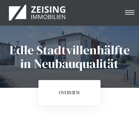
Edle Stadtvillenhälfte
e
in Neubauqualität
OVERVIEW
nung
& -