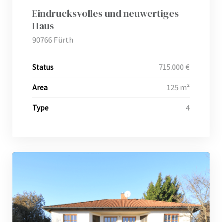
Eindrucksvolles und neuwertiges
ei
Haus
g
90766 Fürth
715.000 €
Status
125 m²
Area
4
Type