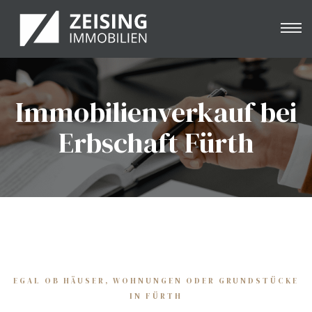
Immobilienverkauf bei
e
Erbschaft Fürth
nung
EGAL OB HÄUSER, WOHNUNGEN ODER GRUNDSTÜCKE
IN FÜRTH
& -