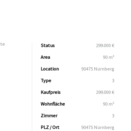
mte
Status
299.000 €
Area
90 m²
Location
90475 Nürnberg
Type
3
Kaufpreis
299.000 €
Wohnfläche
90 m²
Zimmer
3
PLZ / Ort
90475 Nürnberg