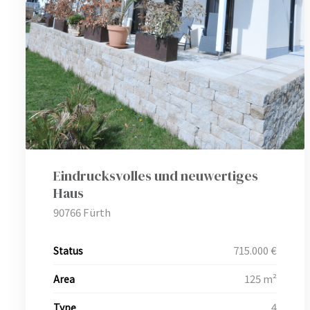
Eindrucksvolles und neuwertiges
Haus
90766 Fürth
715.000 €
Status
125 m²
Area
4
Type