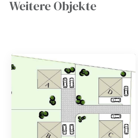
Weitere Objekte
gen
heim
berg
abach
bschaft
bschaft
bschaft