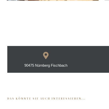
kauf
langen
90475 Nürnberg Fischbach
rth
ürnberg
DAS KÖNNTE SIE AUCH INTERESSIEREN...