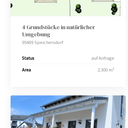
bschaft
4 Grundstücke in natürlicher
Umgebung
95469 Speichersdorf
bschaft
auf Anfrage
Status
bschaft
2.300 m²
Area