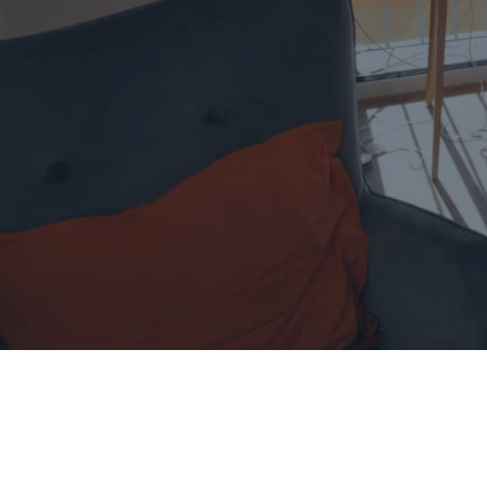
& -
& -
& -
& -
& -