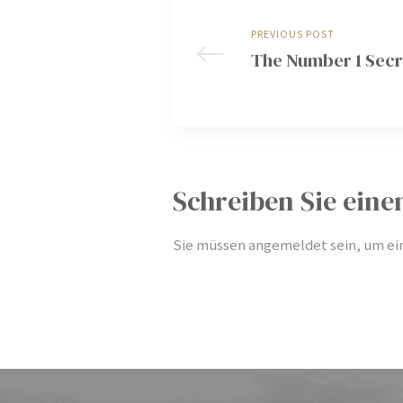
PREVIOUS POST
The Number 1 Secr
kauf
kauf
Schreiben Sie ein
kauf
Sie müssen
angemeldet
sein, um e
kauf
kauf