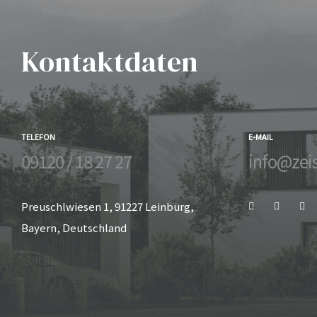
kauf
Kontaktdaten
langen
TELEFON
E-MAIL
09120 / 18 27 27
info@zei
rth
Preuschlwiesen 1, 91227 Leinburg,
Bayern, Deutschland
ürnberg